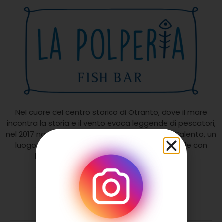
Nel cuore del centro storico di Otranto, dove il mare
incontra la storia e il vento evoca leggende di pescatori,
nel 2017 nasce La Polperia: il primo fish bar del Salento, un
luogo dove il gusto autentico del mare si fonde con
l’eleganza di un’esperienza senza tempo.
Contattaci
Via Antonio De Ferraris, 38, 73028 Otranto
+393272803727